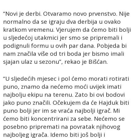
“Novi je derbi. Otvaramo novo prvenstvo. Nije
normalno da se igraju dva derbija u ovako
kratkom vremenu. Vjerujem da ćemo biti bolji
u sljedećoj utakmici jer smo se pripremali i
podignuli formu u ovih par dana. Pobjeda bi
nam značila više od tri boda jer bismo imali
sjajan ulaz u sezonu”, rekao je Bišćan.
“U sljedećih mjesec i pol ćemo morati rotirati
puno, znamo da nećemo moći uvijek imati
najbolju ekipu na terenu. Zato bi ovi bodovi
jako puno značili. Očekujem da će Hajduk biti
puno bolji jer im se vraća najbolji igrač. Mi
ćemo biti koncentrirani za sebe. Nećemo se
posebno pripremati na povratak njihovog
najboljeg igrača. Idemo biti još bolji i