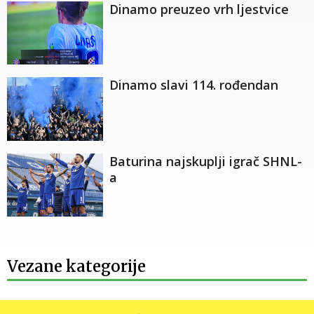
Dinamo preuzeo vrh ljestvice
Dinamo slavi 114. rođendan
Baturina najskuplji igrač SHNL-
a
Vezane kategorije
dinamo
,
igor biscan