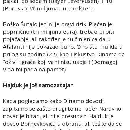
plaćali po sedam (Bayer Leverkusen) ili 10
(Borussia M) milijuna eura odštete.
Boško Šutalo jedini je pravi rizik. Plaćen je
poprilično (tri milijuna eura), trebao bi biti
pojačanje, ali također je tu činjenica da u
Atalanti nije pokazao puno. Ono što mu ide u
prilog su godine (22), kao i iskustvo Dinama da
“oživi” igrače koji vani nisu uspjeli (Domagoj
Vida mi pada na pamet).
Hajduk je još samozatajan
Kada pogledamo kako Dinamo dovodi,
zapitamo se zašto drugi to ne rade? Naravno
novac je bitan, ali nije presudan. Hajduk je
doveo Bornevkovića u obranu, ali teško da se