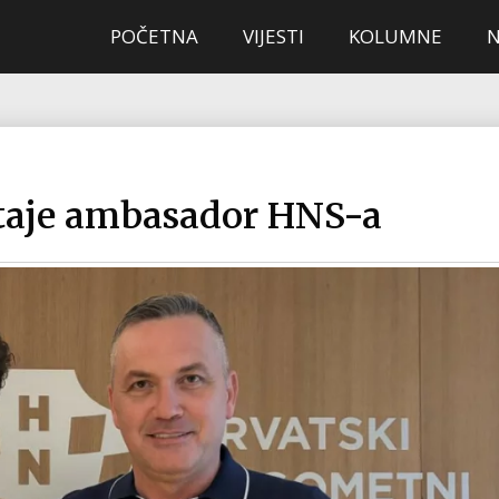
POČETNA
VIJESTI
KOLUMNE
staje ambasador HNS-a