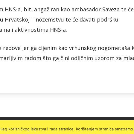
m HNS-a, biti angažiran kao ambasador Saveza te će
 u Hrvatskoj i inozemstvu te će davati podršku
vama i aktivnostima HNS-a.
e redove jer ga cijenim kao vrhunskog nogometaša k
marljivim radom što ga čini odličnim uzorom za mla
boljeg korisničkog iskustva i rada stranice. Korištenjem stranica smatram