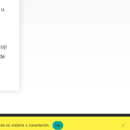
 u
oji
de
o da se slažete s navedenim.
Ok