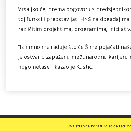
Vrsaljko će, prema dogovoru s predsjedniko
toj funkciji predstavljati HNS na događajima
različitim projektima, programima, inicijati
“Iznimno me raduje što će Šime pojačati naš
je ostvario zapaženu međunarodnu karijeru 
nogometaše”, kazao je Kustić.
© 2022 - POLICA PRIVATNOSTI
Ova stranica koristi kolačiće radi 