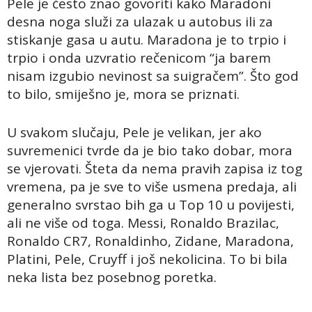
Pele je često znao govoriti kako Maradoni
desna noga služi za ulazak u autobus ili za
stiskanje gasa u autu. Maradona je to trpio i
trpio i onda uzvratio rečenicom “ja barem
nisam izgubio nevinost sa suigračem”. Što god
to bilo, smiješno je, mora se priznati.
U svakom slučaju, Pele je velikan, jer ako
suvremenici tvrde da je bio tako dobar, mora
se vjerovati. Šteta da nema pravih zapisa iz tog
vremena, pa je sve to više usmena predaja, ali
generalno svrstao bih ga u Top 10 u povijesti,
ali ne više od toga. Messi, Ronaldo Brazilac,
Ronaldo CR7, Ronaldinho, Zidane, Maradona,
Platini, Pele, Cruyff i još nekolicina. To bi bila
neka lista bez posebnog poretka.