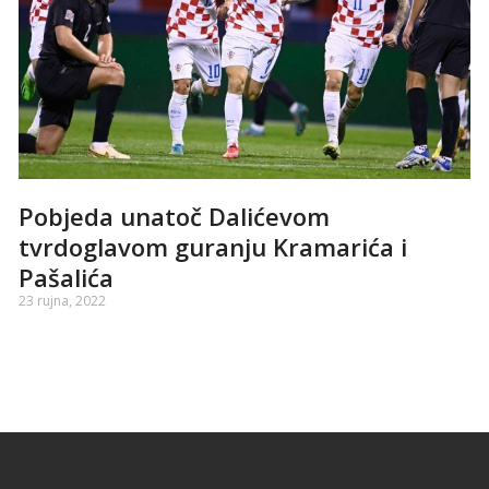
Pobjeda unatoč Dalićevom
tvrdoglavom guranju Kramarića i
Pašalića
23 rujna, 2022