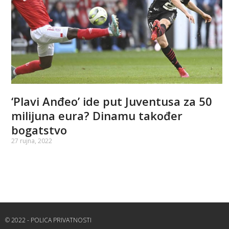
‘Plavi Anđeo’ ide put Juventusa za 50
milijuna eura? Dinamu također
bogatstvo
27 rujna, 2022
© 2022 - POLICA PRIVATNOSTI